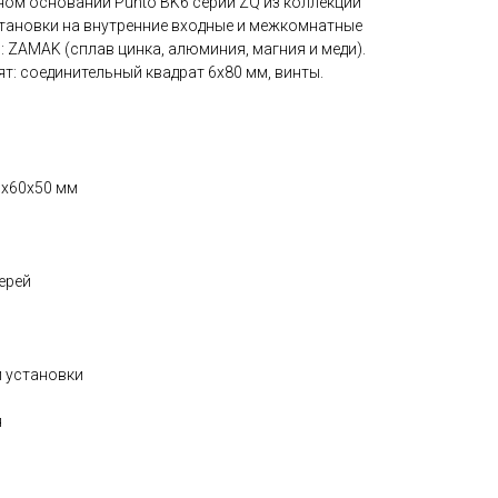
ном основании Punto BK6 серии ZQ из коллекции
становки на внутренние входные и межкомнатные
: ZAMAK (сплав цинка, алюминия, магния и меди).
ят: соединительный квадрат 6x80 мм, винты.
5x60x50 мм
ерей
й установки
я