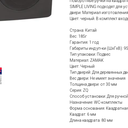
Поворотные ручки на квадрат
SIMPLE LIVING подходят для у
двери. Материал изготовления
Цвет: черный. В комплект вход
Страна: Китай
Вес: 185г
Гарантия: 1 год
Габариты инд уп-ки (ШхГхВ): 9
Тип упаковки: Подвес
Материал: ZAMAK
Цвет: Черный
Тип дверей: Для деревянных дв
Вес двери: Не имеет значения
Толщина двери: от 30 мм
Серия: ZQ
Способ установки: Для ручно
Назначение: WC-комплекты
Форма основания: Квадратна
Квадрат: 6 мм
Длина квадрата: 80 мм