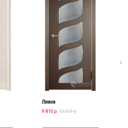
Лиана
9 810
р.
10 533
р.