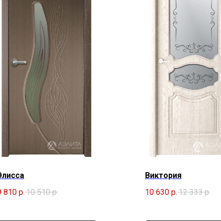
Элисса
Виктория
9 810
р.
10 510
р.
10 630
р.
12 333
р.