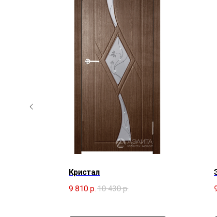
Кристал
9 810
р.
10 430
р.