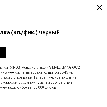
лка (кл./фик.) черный
елкой (KNOB) Punto коллекции SIMPLE LIVING 6072
вки в межкомнатные двери толщиной 35-45 мм.
и левого открывания. Гальваническое покрытие
к коррозии в соляном тумане и соответствует 1
учек-защелок более 150 000 циклов