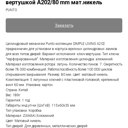
вертушкой A202/80 mm мат.никель
PUNTO
Заказать
Цилиндровый механизм Punto коллекции SIMPLE LIVING A202
предназначен для установки в корпуса врезных цилиндровых замков
для всех типов дверей. Вариант исполнения: ключ-вертушка. Тип ключа:
"перфорированный". Материал изготовления цилиндра: алюминий.
Материал изготовления ротора: латунь. Количество пинов: 7. Секретность
более 78 000 комбинаций. Работоспособность более 100 000 циклов
открывания/закрывания. Размер: 80 мм. Цвет: матовый никель.
Комплектация: 5 латунных ключей с пластиковой головкой, крепежный
винт 60 мм. Упаковка: картон.
Страна: Китай
Вес: 189г
Гарантия: 1 год
Габариты инд уп-ки (ШхГхВ): 115x60x35 мм
Тип упаковки: Коробка
Материал: ZAMAK/Алюминий
Цвет: Матовый никель
Тип дверей: Для деревянных, металлических дверей