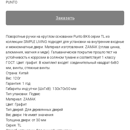
PUNTO
Заказать
Поворотные ручки на круглом основании Punto BK6 серии TL из
коллекции SIMPLE LIVING подходят для установки на внутренние входные
и межкомнатные двери. Материал изготовления: ZAMAK (сплав цинка,
алюминия, магния и меди). Гальваническое покрытие прошло тест на
устойчивость к коррозии в соляном тумане и соответствует 1 классу
ГОСТ. Цвет: графит. В комплект входят: соединительный квадрат 6x80
мм, винты, стяжные винты.
Страна: Китай
Вес: 120г
Гарантия: 1 год
Габариты инд уп-ки (ШхГхВ): 130x70x50 мм
Тип упаковки: Подвес
Материал: ZAMAK
Цвет: Графит
Тип дверей: Для деревянных дверей
Вес двери: Не имеет значения
Толщина двери: от 30 мм
Серия: TL