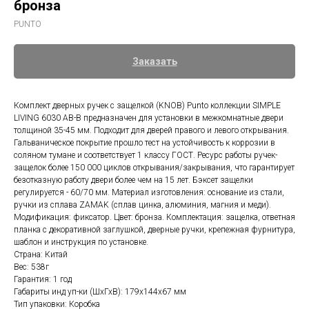
бронза
PUNTO
Заказать
Комплект дверных ручек с защелкой (KNOB) Punto коллекции SIMPLE
LIVING 6030 AB-B предназначен для установки в межкомнатные двери
толщиной 35-45 мм. Подходит для дверей правого и левого открывания.
Гальваническое покрытие прошло тест на устойчивость к коррозии в
соляном тумане и соответствует 1 классу ГОСТ. Ресурс работы ручек-
защелок более 150 000 циклов открывания/закрывания, что гарантирует
безотказную работу двери более чем на 15 лет. Бэксет защелки
регулируется - 60/70 мм. Материал изготовления: основание из стали,
ручки из сплава ZAMAK (сплав цинка, алюминия, магния и меди).
Модификация: фиксатор. Цвет: бронза. Комплектация: защелка, ответная
планка с декоративной заглушкой, дверные ручки, крепежная фурнитура,
шаблон и инструкция по установке.
Страна: Китай
Вес: 538г
Гарантия: 1 год
Габариты инд уп-ки (ШхГхВ): 179x144x67 мм
Тип упаковки: Коробка