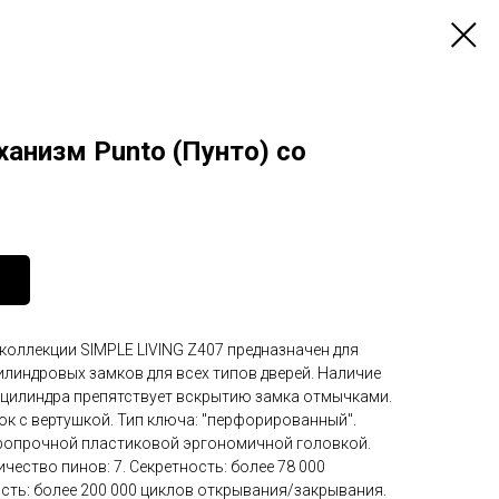
анизм Punto (Пунто) со
коллекции SIMPLE LIVING Z407 предназначен для
илиндровых замков для всех типов дверей. Наличие
 цилиндра препятствует вскрытию замка отмычками.
к с вертушкой. Тип ключа: "перфорированный".
аропрочной пластиковой эргономичной головкой.
чество пинов: 7. Секретность: более 78 000
ть: более 200 000 циклов открывания/закрывания.