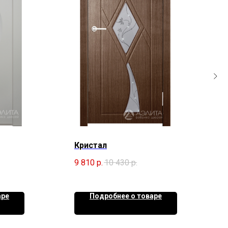
Кристал
9 810
р.
10 430
р.
аре
Подробнее о товаре