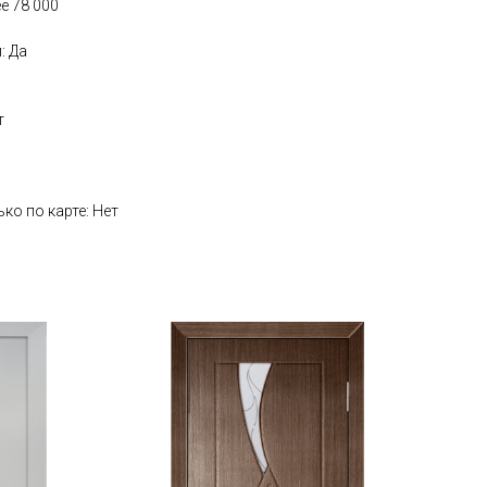
е 78 000
: Да
т
ко по карте: Нет