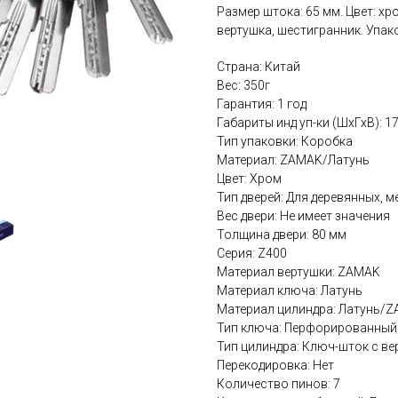
Размер штока: 65 мм. Цвет: хр
вертушка, шестигранник. Упако
Страна: Китай
Вес: 350г
Гарантия: 1 год
Габариты инд уп-ки (ШхГхВ): 
Тип упаковки: Коробка
Материал: ZAMAK/Латунь
Цвет: Хром
Тип дверей: Для деревянных, 
Вес двери: Не имеет значения
Толщина двери: 80 мм
Серия: Z400
Материал вертушки: ZAMAK
Материал ключа: Латунь
Материал цилиндра: Латунь/
Тип ключа: Перфорированный
Тип цилиндра: Ключ-шток с в
Перекодировка: Нет
Количество пинов: 7