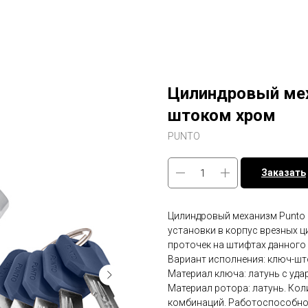
Цилиндровый мех
штоком хром
PUNTO
Заказать
Цилиндровый механизм Punto 
установки в корпус врезных ц
проточек на штифтах данного
Вариант исполнения: ключ-што
Материал ключа: латунь с уд
Материал ротора: латунь. Коли
комбинаций. Работоспособнос