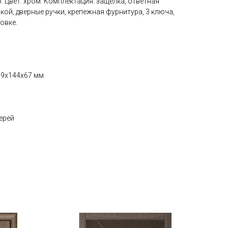
Цвет: хром. Комплектация: защелка, ответная
кой, дверные ручки, крепежная фурнитура, 3 ключа,
овке.
179x144x67 мм
ерей