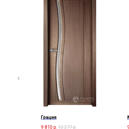
Грация
9 810
р.
10 277
р.