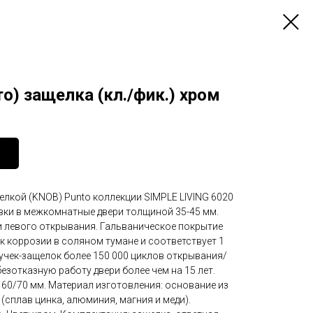
то) защелка (кл./фик.) хром
елкой (KNOB) Punto коллекции SIMPLE LIVING 6020
вки в межкомнатные двери толщиной 35-45 мм.
и левого открывания. Гальваническое покрытие
к коррозии в соляном тумане и соответствует 1
учек-защелок более 150 000 циклов открывания/
езотказную работу двери более чем на 15 лет.
- 60/70 мм. Материал изготовления: основание из
(сплав цинка, алюминия, магния и меди).