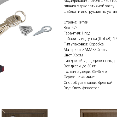
Модификация: ключ/фиксатор. 
планка с декоративной заглуш
шаблон и инструкция по устан
Страна: Китай
Вес: 574г
Гарантия: 1 год
Габариты инд уп-ки (ШхГхВ): 
Тип упаковки: Коробка
Материал: ZAMAK/Сталь
Цвет: Хром
Тип дверей: Для деревянных дв
Вес двери: до 30 кг
Толщина двери: 35-45 мм
Серия: Нажимные
Способ установки: Врезной
Вид: Ключ-фиксатор