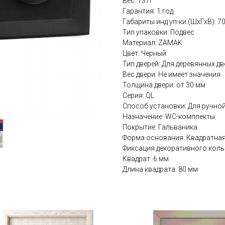
Вес: 137г
Гарантия: 1 год
Габариты инд уп-ки (ШхГхВ): 7
Тип упаковки: Подвес
Материал: ZAMAK
Цвет: Черный
Тип дверей: Для деревянных дв
Вес двери: Не имеет значения
Толщина двери: от 30 мм
Серия: QL
Способ установки: Для ручно
Назначение: WC-комплекты
Покрытие: Гальваника
Форма основания: Квадратна
Фиксация декоративного коль
Квадрат: 6 мм
Длина квадрата: 80 мм