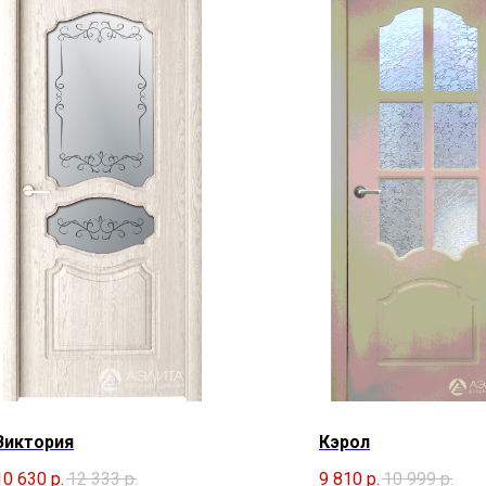
Виктория
Кэрол
10 630
р.
12 333
р.
9 810
р.
10 999
р.