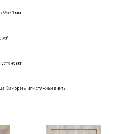
0x65x50 мм
ерей
й установки
я
ца: Саморезы или стяжные винты