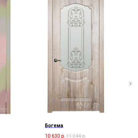
Богема
10 630
р.
11 244
р.