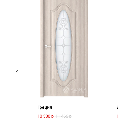
Греция
10 580
р.
11 466
р.