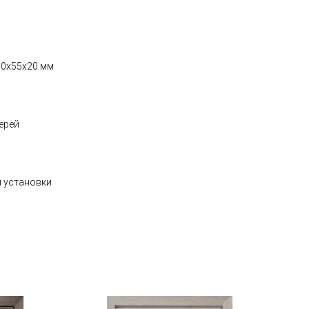
160x55x20 мм
ерей
й установки