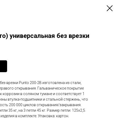
то) универсальная без врезки
ез врезки Punto 200-2B изготовлена из стали,
 правого открывания. Гальваническое покрытие
к коррозии в соляном тумане и соответствует 1
лены втулка-подшипники и стальной стержень, что
сть 200 000 циклов открывания/закрывания.
ли 35 кг, на 3 петли 45 кг. Размер петли: 125x2,5.
 изделия в комплекте. Упаковка: картон.