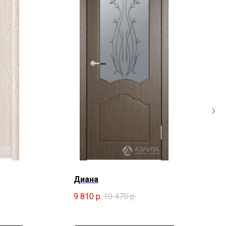
Диана
9 810
р.
10 470
р.