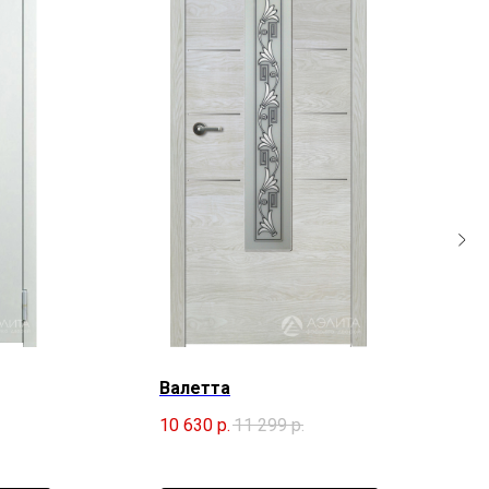
Валетта
10 630
р.
11 299
р.