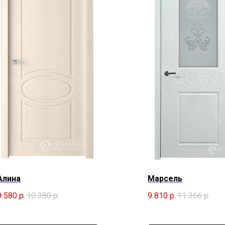
Алина
Марсель
9 580
р.
10 380
р.
9 810
р.
11 366
р.