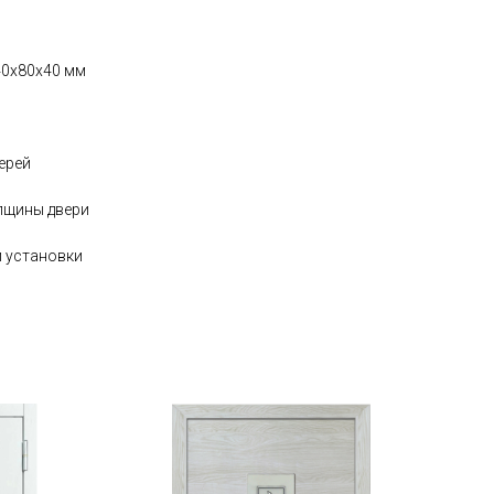
140x80x40 мм
ерей
лщины двери
й установки