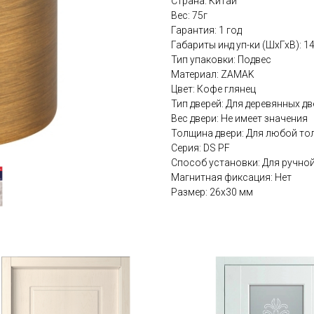
Страна: Китай
Вес: 75г
Гарантия: 1 год
Габариты инд уп-ки (ШхГхВ): 
Тип упаковки: Подвес
Материал: ZAMAK
Цвет: Кофе глянец
Тип дверей: Для деревянных дв
Вес двери: Не имеет значения
Толщина двери: Для любой то
Серия: DS PF
Способ установки: Для ручно
Магнитная фиксация: Нет
Размер: 26x30 мм