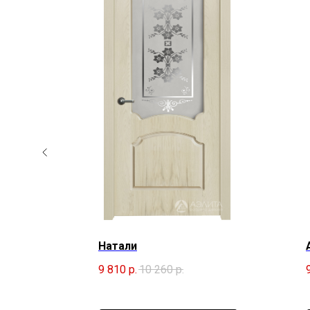
Натали
9 810
р.
10 260
р.