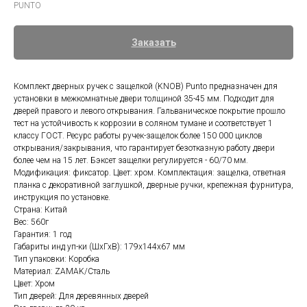
PUNTO
Заказать
Комплект дверных ручек с защелкой (KNOB) Punto предназначен для
установки в межкомнатные двери толщиной 35-45 мм. Подходит для
дверей правого и левого открывания. Гальваническое покрытие прошло
тест на устойчивость к коррозии в соляном тумане и соответствует 1
классу ГОСТ. Ресурс работы ручек-защелок более 150 000 циклов
открывания/закрывания, что гарантирует безотказную работу двери
более чем на 15 лет. Бэксет защелки регулируется - 60/70 мм.
Модификация: фиксатор. Цвет: хром. Комплектация: защелка, ответная
планка с декоративной заглушкой, дверные ручки, крепежная фурнитура,
инструкция по установке.
Страна: Китай
Вес: 560г
Гарантия: 1 год
Габариты инд уп-ки (ШхГхВ): 179x144x67 мм
Тип упаковки: Коробка
Материал: ZAMAK/Сталь
Цвет: Хром
Тип дверей: Для деревянных дверей