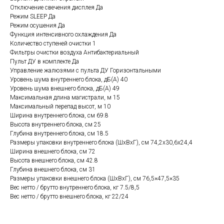
Отключение свечения дисплея Да
Режим SLEEP Да
Режим осушения Да
Функция интенсивного охлаждения Да
Количество ступеней очистки 1
Фильтры очистки воздуха Антибактериальный
Пульт ДУ в комплекте Да
Управление жалюзями с пульта ДУ Горизонтальными
Уровень шума внутреннего блока, дБ(А) 40
Уровень шума внешнего блока, дБ(А) 49
Максимальная длина магистрали, м 15
Максимальный перепад высот, м 10
Ширина внутреннего блока, см 69.8
Высота внутреннего блока, см 25
Глубина внутреннего блока, см 18.5
Размеры упаковки внутреннего блока (ШхВхГ), см 74,2x30,6x24,4
Ширина внешнего блока, см 72
Высота внешнего блока, см 42.8
Глубина внешнего блока, см 31
Размеры упаковки внешнего блока (ШхВхГ), см 76,5×47,5×35
Вес нетто / брутто внутреннего блока, кг 7.5/8,5
Вес нетто / брутто внешнего блока, кг 22/24