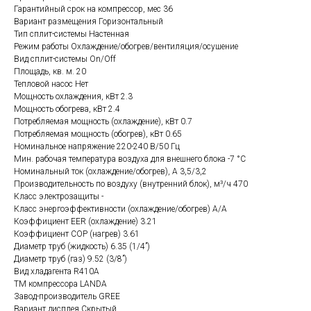
Гарантийный срок на компрессор, мес 36
Вариант размещения Горизонтальный
Тип сплит-системы Настенная
Режим работы Охлаждение/обогрев/вентиляция/осушение
Вид сплит-системы On/Off
Площадь, кв. м. 20
Тепловой насос Нет
Мощность охлаждения, кВт 2.3
Мощность обогрева, кВт 2.4
Потребляемая мощность (охлаждение), кВт 0.7
Потребляемая мощность (обогрев), кВт 0.65
Номинальное напряжение 220-240 В/50 Гц
Мин. рабочая температура воздуха для внешнего блока -7 °С
Номинальный ток (охлаждение/обогрев), А 3,5/3,2
Производительность по воздуху (внутренний блок), м³/ч 470
Класс электрозащиты -
Класс энергоэффективности (охлаждение/обогрев) A/A
Коэффициент EER (охлаждение) 3.21
Коэффициент COP (нагрев) 3.61
Диаметр труб (жидкость) 6.35 (1/4”)
Диаметр труб (газ) 9.52 (3/8”)
Вид хладагента R410A
ТМ компрессора LANDA
Завод-производитель GREE
Вариант дисплея Скрытый