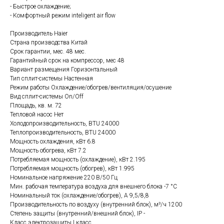
- Быстрое охлаждение;
- Комфортный режим inteligent air flow
Производитель Haier
Страна производства Китай
Срок гарантии, мес. 48 мес.
Гарантийный срок на компрессор, мес 48
Вариант размещения Горизонтальный
Тип сплит-системы Настенная
Режим работы Охлаждение/обогрев/вентиляция/осушение
Вид сплит-системы On/Off
Площадь, кв. м. 72
Тепловой насос Нет
Холодопроизводительность, BTU 24000
Теплопроизводительность, BTU 24000
Мощность охлаждения, кВт 6.8
Мощность обогрева, кВт 7.2
Потребляемая мощность (охлаждение), кВт 2.195
Потребляемая мощность (обогрев), кВт 1.995
Номинальное напряжение 220 В/50 Гц
Мин. рабочая температура воздуха для внешнего блока -7 °С
Номинальный ток (охлаждение/обогрев), А 9,5/8,8
Производительность по воздуху (внутренний блок), м³/ч 1200
Степень защиты (внутренний/внешний блок), IP -
Класс электрозащиты I класс