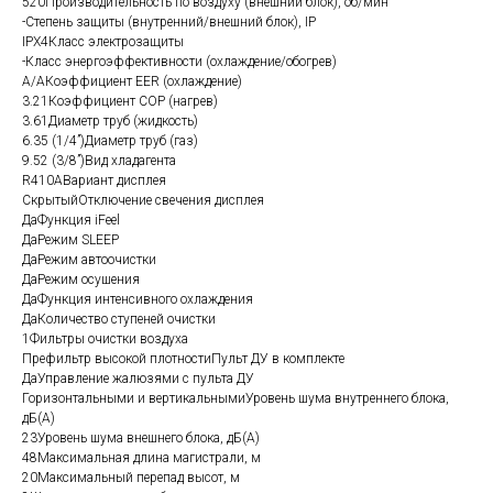
520Производительность по воздуху (внешний блок), об/мин
-Степень защиты (внутренний/внешний блок), IP
IPX4Класс электрозащиты
-Класс энергоэффективности (охлаждение/обогрев)
A/AКоэффициент EER (охлаждение)
3.21Коэффициент COP (нагрев)
3.61Диаметр труб (жидкость)
6.35 (1/4”)Диаметр труб (газ)
9.52 (3/8”)Вид хладагента
R410AВариант дисплея
СкрытыйОтключение свечения дисплея
ДаФункция iFeel
ДаРежим SLEEP
ДаРежим автоочистки
ДаРежим осушения
ДаФункция интенсивного охлаждения
ДаКоличество ступеней очистки
1Фильтры очистки воздуха
Префильтр высокой плотностиПульт ДУ в комплекте
ДаУправление жалюзями с пульта ДУ
Горизонтальными и вертикальнымиУровень шума внутреннего блока,
дБ(А)
23Уровень шума внешнего блока, дБ(А)
48Максимальная длина магистрали, м
20Максимальный перепад высот, м