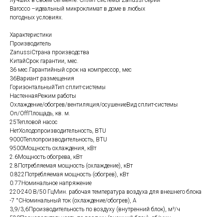
лучших в своем сегменте. Сплит-системы Zanussi серии
Bаrocco –идеальный микроклимат в доме в любых
погодных условиях.
Характеристики
Производитель
ZanussiСтрана производства
КитайСрок гарантии, мес.
36 мес.Гарантийный срок на компрессор, мес
36Вариант размещения
ГоризонтальныйТип сплит-системы
НастеннаяРежим работы
Охлаждение/обогрев/вентиляция/осушениеВид сплит-системы
On/OffПлощадь, кв. м.
25Тепловой насос
НетХолодопроизводительность, BTU
9000Теплопроизводительность, BTU
9500Мощность охлаждения, кВт
2.6Мощность обогрева, кВт
2.8Потребляемая мощность (охлаждение), кВт
0.822Потребляемая мощность (обогрев), кВт
0.77Номинальное напряжение
220-240 В/50 ГцМин. рабочая температура воздуха для внешнего блока
-7 °СНоминальный ток (охлаждение/обогрев), А
3,9/3,6Производительность по воздуху (внутренний блок), м³/ч