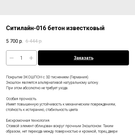
Ситилайн-016 бетон известковый
5 700
р.
6 444
р.
Заказать
Покрытие ЭКОШПОН с 3D тиснением (Германия).
Экошпон является альтернативой натуральному шпону.
При этом абсолютно не требует ухода.
Особая прочность.
Имеет повышенную устойчивость к механическим повреждениям,
стойкость к истиранию, стабильность цвета.
Бескромочная технология.
Стоевой элемент облицован вокруг прочным Экошпоном. Таким
образом, нет перехода между поверхностью и кромкой, торец двери